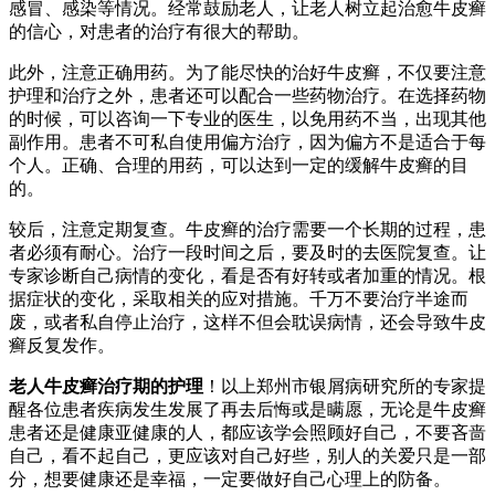
感冒、感染等情况。经常鼓励老人，让老人树立起治愈牛皮癣
的信心，对患者的治疗有很大的帮助。
此外，注意正确用药。为了能尽快的治好牛皮癣，不仅要注意
护理和治疗之外，患者还可以配合一些药物治疗。在选择药物
的时候，可以咨询一下专业的医生，以免用药不当，出现其他
副作用。患者不可私自使用偏方治疗，因为偏方不是适合于每
个人。正确、合理的用药，可以达到一定的缓解牛皮癣的目
的。
较后，注意定期复查。牛皮癣的治疗需要一个长期的过程，患
者必须有耐心。治疗一段时间之后，要及时的去医院复查。让
专家诊断自己病情的变化，看是否有好转或者加重的情况。根
据症状的变化，采取相关的应对措施。千万不要治疗半途而
废，或者私自停止治疗，这样不但会耽误病情，还会导致牛皮
癣反复发作。
老人牛皮癣治疗期的护理
！以上郑州市银屑病研究所的专家提
醒各位患者疾病发生发展了再去后悔或是瞒愿，无论是牛皮癣
患者还是健康亚健康的人，都应该学会照顾好自己，不要吝啬
自己，看不起自己，更应该对自己好些，别人的关爱只是一部
分，想要健康还是幸福，一定要做好自己心理上的防备。